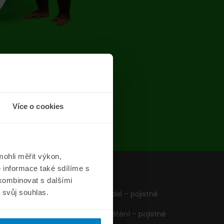
chyba
Více o cookies
ohli měřit výkon,
 informace také sdílíme s
z
Formuláře
 kombinovat s dalšími
m svůj souhlas.
Pojištění vozidel – pojistné
podmínky
Cestovní pojištění – pojistné