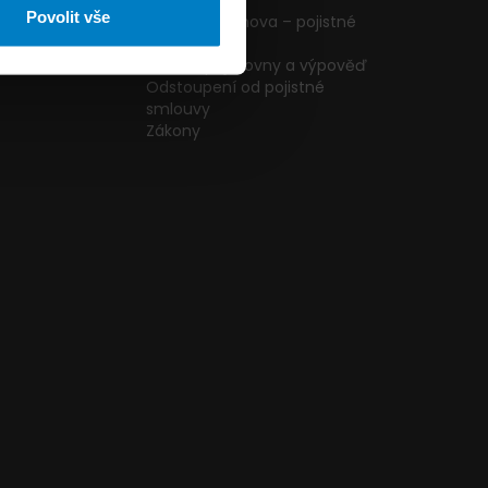
ormulář
podmínky
Povolit vše
g
Pojištění domova – pojistné
podmínky
kazníků
Změna pojišťovny a výpověď
Odstoupení od pojistné
smlouvy
Zákony