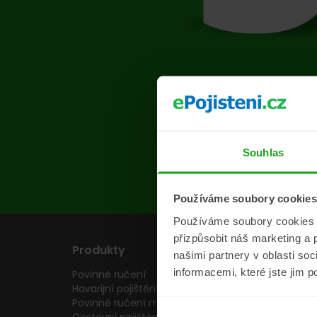
Na s
Souhlas
Používáme soubory cookies
Používáme soubory cookies a 
přizpůsobit náš marketing a 
Produkty
Pojišťovny
našimi partnery v oblasti so
informacemi, které jste jim p
Povinné ručení
Pojišťovny
Havarijní pojištění
Allianz pojišťovn
Povinné ručení motocyklu
Inter partner as