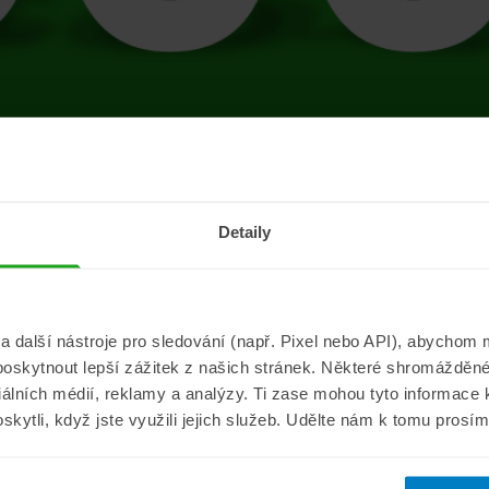
tránce se vyskytla 
Detaily
Přejít na úvodní stránku
další nástroje pro sledování (např. Pixel nebo API), abychom m
poskytnout lepší zážitek z našich stránek. Některé shromážděné
Informace
ePojisteni.c
ciálních médií, reklamy a analýzy. Ti zase mohou tyto informace
oskytli, když jste využili jejich služeb. Udělte nám k tomu prosí
Aktuality
O nás
a
Pojišťovací poradna
Pro média
sistance
Nejčastější dotazy
Kontakt