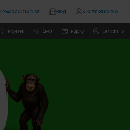
info@epojisteni.cz
Blog
Klientská sekce
Majetek
Život
Půjčky
Ostatní