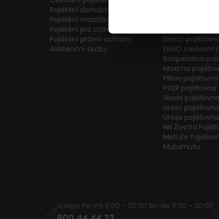
Cestovní pojištění
Colonnade pojiš
Pojištění domácnosti
Generali Česká 
Pojištění mazlíčků
ČPP Pojišťovna
Pojištění pro cizince
ČSOB pojišťovna
Pojištění právní ochrany
Direct pojišťovn
Asistenční služby
ERGO cestovní p
Kooperativa poj
Maxima pojišťo
Pillow pojišťovna
PVZP pojišťovna
Slavia pojišťovn
Union pojišťovna
Uniqa pojišťovna
NN Životní Pojiš
MetLife Pojišťov
Mutumutu
Volejte Po–Pá 8:00 – 20:00 So–Ne 8:30 – 20:00
800 44 44 33