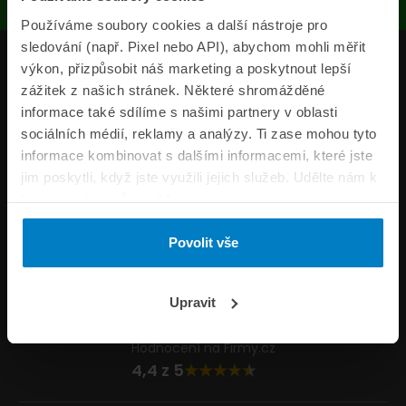
Používáme soubory cookies a další nástroje pro
sledování (např. Pixel nebo API), abychom mohli měřit
Produkty
výkon, přizpůsobit náš marketing a poskytnout lepší
zážitek z našich stránek. Některé shromážděné
Pojišťovny
informace také sdílíme s našimi partnery v oblasti
sociálních médií, reklamy a analýzy. Ti zase mohou tyto
Informace
informace kombinovat s dalšími informacemi, které jste
ePojisteni.cz
jim poskytli, když jste využili jejich služeb. Udělte nám k
tomu prosím svůj souhlas.
Formuláře
Povolit vše
Volejte Po–Pá 8:00 – 20:00 So–Ne 8:30 – 20:00
800 44 44 33
Napište nám
Upravit
info@epojisteni.cz
Hodnocení na Firmy.cz
4,4 z 5