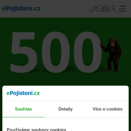
Na stránce se vyskytla
chyba
Souhlas
Detaily
Více o cookies
Přejít na úvodní stránku
Používáme soubory cookies