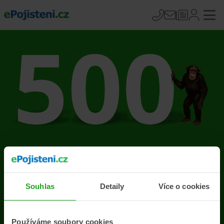
Na stránce se vyskytla
chyba
Souhlas
Detaily
Více o cookies
Přejít na úvodní stránku
Používáme soubory cookies