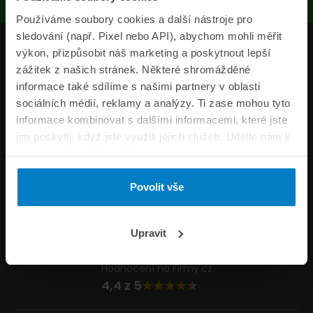
Používáme soubory cookies a další nástroje pro
sledování (např. Pixel nebo API), abychom mohli měřit
Produkty
výkon, přizpůsobit náš marketing a poskytnout lepší
zážitek z našich stránek. Některé shromážděné
Pojišťovny
informace také sdílíme s našimi partnery v oblasti
sociálních médií, reklamy a analýzy. Ti zase mohou tyto
Informace
informace kombinovat s dalšími informacemi, které jste
ePojisteni.cz
jim poskytli, když jste využili jejich služeb. Udělte nám k
tomu prosím svůj souhlas.
Formuláře
Povolit vše
Volejte Po–Pá 8:00 – 20:00 So–Ne 8:30 – 20:00
800 44 44 33
Napište nám
Upravit
info@epojisteni.cz
Hodnocení na Firmy.cz
4,4 z 5