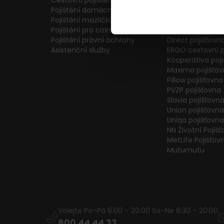
Cestovní pojištění
Colonnade pojiš
Pojištění domácnosti
Generali Česká 
Pojištění mazlíčků
ČPP Pojišťovna
Pojištění pro cizince
ČSOB pojišťovna
Pojištění právní ochrany
Direct pojišťovn
Asistenční služby
ERGO cestovní p
Kooperativa poj
Maxima pojišťo
Pillow pojišťovna
PVZP pojišťovna
Slavia pojišťovn
Union pojišťovna
Uniqa pojišťovna
NN Životní Pojiš
MetLife Pojišťov
Mutumutu
Volejte Po–Pá 8:00 – 20:00 So–Ne 8:30 – 20:00
800 44 44 33