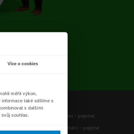
chyba
Více o cookies
ohli měřit výkon,
 informace také sdílíme s
z
Formuláře
 kombinovat s dalšími
m svůj souhlas.
Pojištění vozidel – pojistné
podmínky
Cestovní pojištění – pojistné