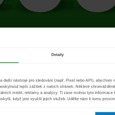
tránce se vyskytla 
Detaily
Přejít na úvodní stránku
další nástroje pro sledování (např. Pixel nebo API), abychom m
poskytnout lepší zážitek z našich stránek. Některé shromážděné
Informace
ePojisteni.c
ciálních médií, reklamy a analýzy. Ti zase mohou tyto informace
oskytli, když jste využili jejich služeb. Udělte nám k tomu prosí
Aktuality
O nás
a
Pojišťovací poradna
Pro média
sistance
Nejčastější dotazy
Kontakt