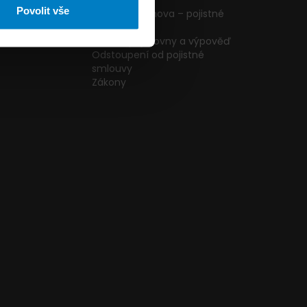
ormulář
podmínky
Povolit vše
g
Pojištění domova – pojistné
podmínky
kazníků
Změna pojišťovny a výpověď
Odstoupení od pojistné
smlouvy
Zákony