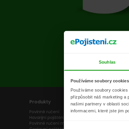
Na s
Souhlas
Používáme soubory cookies
Používáme soubory cookies a 
přizpůsobit náš marketing a 
Produkty
Pojišťovny
našimi partnery v oblasti so
informacemi, které jste jim p
Povinné ručení
Pojišťovny
Havarijní pojištění
Allianz pojišťovn
Povinné ručení motocyklu
Inter partner as