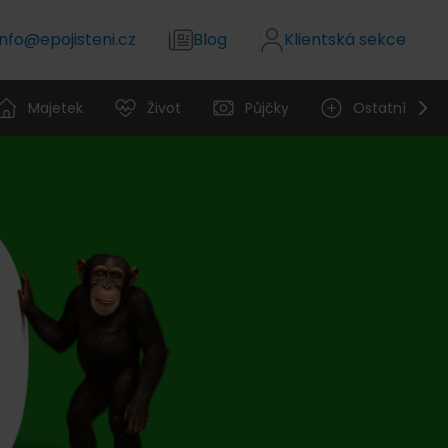
info@epojisteni.cz
Blog
Klientská sekce
Majetek
Život
Půjčky
Ostatní