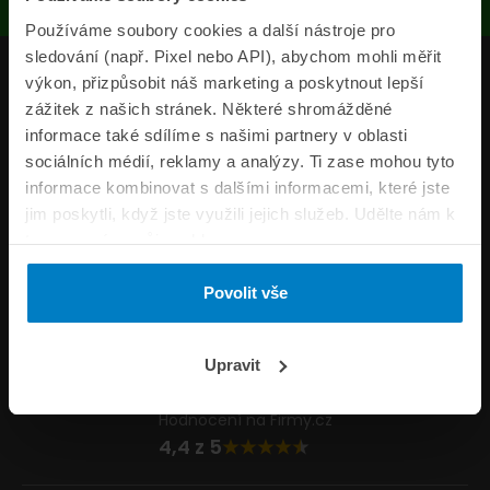
Používáme soubory cookies a další nástroje pro
sledování (např. Pixel nebo API), abychom mohli měřit
Produkty
výkon, přizpůsobit náš marketing a poskytnout lepší
zážitek z našich stránek. Některé shromážděné
Pojišťovny
informace také sdílíme s našimi partnery v oblasti
sociálních médií, reklamy a analýzy. Ti zase mohou tyto
Informace
informace kombinovat s dalšími informacemi, které jste
ePojisteni.cz
jim poskytli, když jste využili jejich služeb. Udělte nám k
tomu prosím svůj souhlas.
Formuláře
Povolit vše
Volejte Po–Pá 8:00 – 20:00 So–Ne 8:30 – 20:00
800 44 44 33
Napište nám
Upravit
info@epojisteni.cz
Hodnocení na Firmy.cz
4,4 z 5