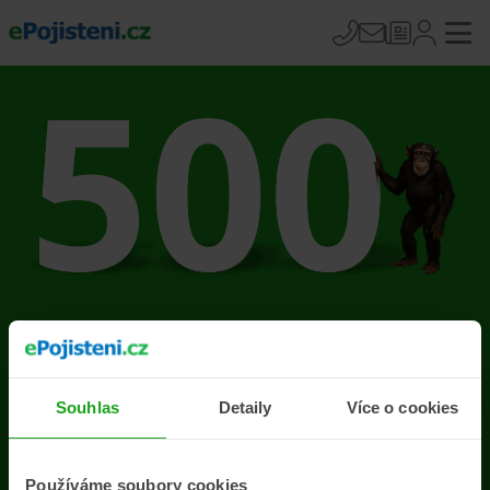
Na stránce se vyskytla
chyba
Souhlas
Detaily
Více o cookies
Přejít na úvodní stránku
Používáme soubory cookies