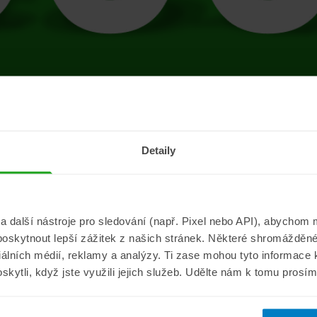
tránce se vyskytla 
Detaily
Přejít na úvodní stránku
další nástroje pro sledování (např. Pixel nebo API), abychom m
poskytnout lepší zážitek z našich stránek. Některé shromážděné
Informace
ePojisteni.c
ciálních médií, reklamy a analýzy. Ti zase mohou tyto informace
oskytli, když jste využili jejich služeb. Udělte nám k tomu prosí
Aktuality
O nás
a
Pojišťovací poradna
Pro média
sistance
Nejčastější dotazy
Kontakt