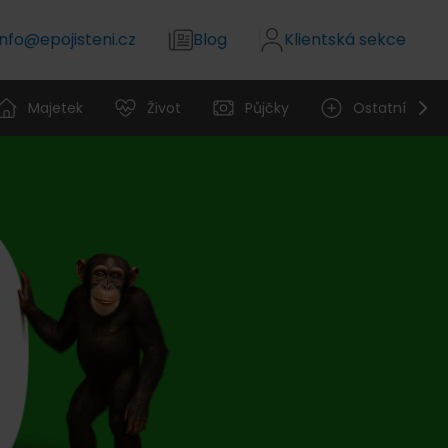
info@epojisteni.cz
Blog
Klientská sekce
Majetek
Život
Půjčky
Ostatní