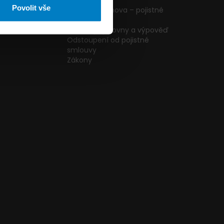
ormulář
podmínky
Povolit vše
g
Pojištění domova – pojistné
podmínky
kazníků
Změna pojišťovny a výpověď
Odstoupení od pojistné
smlouvy
Zákony