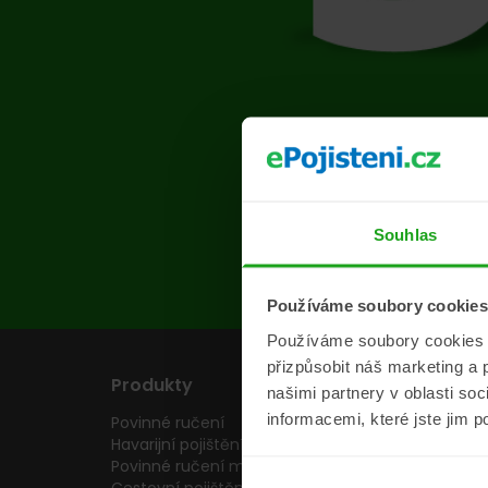
Na s
Souhlas
Používáme soubory cookies
Používáme soubory cookies a 
přizpůsobit náš marketing a 
Produkty
Pojišťovny
našimi partnery v oblasti so
informacemi, které jste jim p
Povinné ručení
Pojišťovny
Havarijní pojištění
Allianz pojišťovn
Povinné ručení motocyklu
Inter partner as