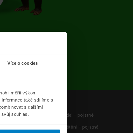
chyba
Více o cookies
ohli měřit výkon,
 informace také sdílíme s
z
Formuláře
 kombinovat s dalšími
m svůj souhlas.
Pojištění vozidel – pojistné
podmínky
Cestovní pojištění – pojistné