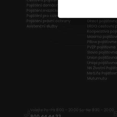
Cestovní pojištění
Colonnade pojiš
Pojištění domácnosti
Generali Česká 
Pojištění mazlíčků
ČPP Pojišťovna
Pojištění pro cizince
ČSOB pojišťovna
Pojištění právní ochrany
Direct pojišťovn
Asistenční služby
ERGO cestovní p
Kooperativa poj
Maxima pojišťo
Pillow pojišťovna
PVZP pojišťovna
Slavia pojišťovn
Union pojišťovna
Uniqa pojišťovna
NN Životní Pojiš
MetLife Pojišťov
Mutumutu
Volejte Po–Pá 8:00 – 20:00 So–Ne 8:30 – 20:00
800 44 44 33