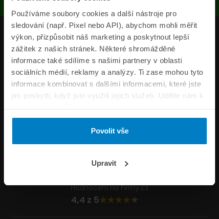
Používáme soubory cookies a další nástroje pro
sledování (např. Pixel nebo API), abychom mohli měřit
Produkty
výkon, přizpůsobit náš marketing a poskytnout lepší
zážitek z našich stránek. Některé shromážděné
Pojišťovny
informace také sdílíme s našimi partnery v oblasti
sociálních médií, reklamy a analýzy. Ti zase mohou tyto
Informace
informace kombinovat s dalšími informacemi, které jste
ePojisteni.cz
jim poskytli, když jste využili jejich služeb. Udělte nám k
tomu prosím svůj souhlas.
Formuláře
Povolit vše
Volejte Po–Pá 8:00 – 20:00 So–Ne 8:30 – 20:00
800 44 44 33
Napište nám
Upravit
info@epojisteni.cz
Hodnocení na Firmy.cz
4,4 z 5