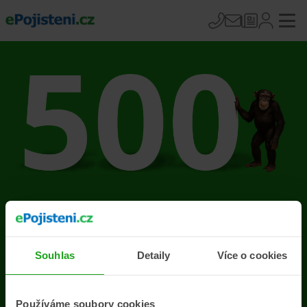
Na stránce se vyskytla
chyba
Souhlas
Detaily
Více o cookies
Přejít na úvodní stránku
Používáme soubory cookies