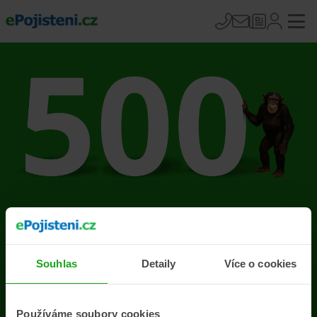
Na stránce se vyskytla
chyba
Souhlas
Detaily
Více o cookies
Přejít na úvodní stránku
Používáme soubory cookies