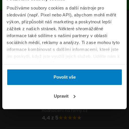
Používáme soubory cookies a další nástroje pro
sledování (např. Pixel nebo API), abychom mohli měřit
Produkty
výkon, přizpůsobit náš marketing a poskytnout lepší
zážitek z našich stránek. Některé shromážděné
Pojišťovny
informace také sdílíme s našimi partnery v oblasti
sociálních médií, reklamy a analýzy. Ti zase mohou tyto
Informace
informace kombinovat s dalšími informacemi, které jste
ePojisteni.cz
jim poskytli, když jste využili jejich služeb. Udělte nám k
tomu prosím svůj souhlas.
Formuláře
Povolit vše
Volejte Po–Pá 8:00 – 20:00 So–Ne 8:30 – 20:00
800 44 44 33
Napište nám
Upravit
info@epojisteni.cz
Hodnocení na Firmy.cz
4,4 z 5