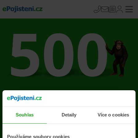
Na stránce se vyskytla
chyba
Souhlas
Detaily
Více o cookies
Přejít na úvodní stránku
Používáme soubory cookies