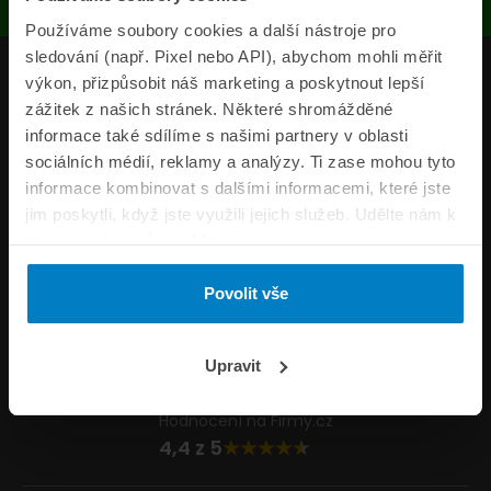
Používáme soubory cookies a další nástroje pro
sledování (např. Pixel nebo API), abychom mohli měřit
Produkty
výkon, přizpůsobit náš marketing a poskytnout lepší
zážitek z našich stránek. Některé shromážděné
Pojišťovny
informace také sdílíme s našimi partnery v oblasti
sociálních médií, reklamy a analýzy. Ti zase mohou tyto
Informace
informace kombinovat s dalšími informacemi, které jste
ePojisteni.cz
jim poskytli, když jste využili jejich služeb. Udělte nám k
tomu prosím svůj souhlas.
Formuláře
Povolit vše
Volejte Po–Pá 8:00 – 20:00 So–Ne 8:30 – 20:00
800 44 44 33
Napište nám
Upravit
info@epojisteni.cz
Hodnocení na Firmy.cz
4,4 z 5