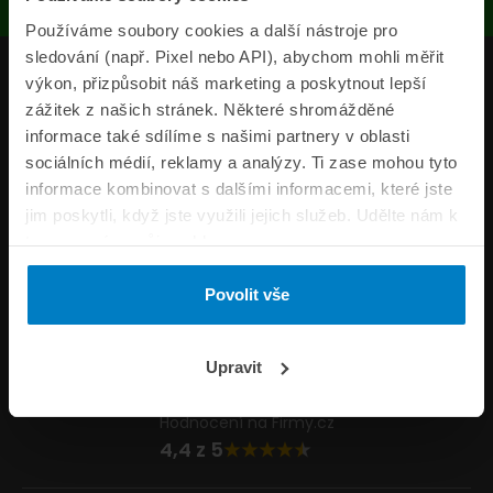
Používáme soubory cookies a další nástroje pro
sledování (např. Pixel nebo API), abychom mohli měřit
Produkty
výkon, přizpůsobit náš marketing a poskytnout lepší
zážitek z našich stránek. Některé shromážděné
Pojišťovny
informace také sdílíme s našimi partnery v oblasti
sociálních médií, reklamy a analýzy. Ti zase mohou tyto
Informace
informace kombinovat s dalšími informacemi, které jste
ePojisteni.cz
jim poskytli, když jste využili jejich služeb. Udělte nám k
tomu prosím svůj souhlas.
Formuláře
Povolit vše
Volejte Po–Pá 8:00 – 20:00 So–Ne 8:30 – 20:00
800 44 44 33
Napište nám
Upravit
info@epojisteni.cz
Hodnocení na Firmy.cz
4,4 z 5