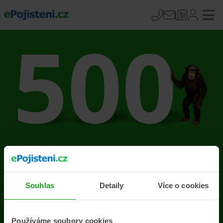
Na stránce se vyskytla
chyba
Souhlas
Detaily
Více o cookies
Přejít na úvodní stránku
Používáme soubory cookies