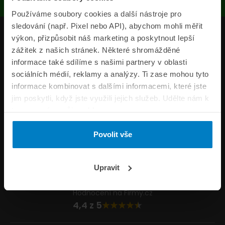
Používáme soubory cookies a další nástroje pro
sledování (např. Pixel nebo API), abychom mohli měřit
Produkty
výkon, přizpůsobit náš marketing a poskytnout lepší
zážitek z našich stránek. Některé shromážděné
Pojišťovny
informace také sdílíme s našimi partnery v oblasti
sociálních médií, reklamy a analýzy. Ti zase mohou tyto
Informace
informace kombinovat s dalšími informacemi, které jste
ePojisteni.cz
jim poskytli, když jste využili jejich služeb. Udělte nám k
tomu prosím svůj souhlas.
Formuláře
Povolit vše
Volejte Po–Pá 8:00 – 20:00 So–Ne 8:30 – 20:00
800 44 44 33
Napište nám
Upravit
info@epojisteni.cz
Hodnocení na Firmy.cz
4,4 z 5