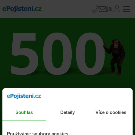
Na stránce se vyskytla
chyba
Souhlas
Detaily
Více o cookies
Přejít na úvodní stránku
Používáme soubory cookies