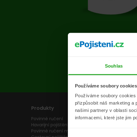
Na s
Souhlas
Používáme soubory cookies
Používáme soubory cookies a 
přizpůsobit náš marketing a 
Produkty
Pojišťovny
našimi partnery v oblasti so
informacemi, které jste jim p
Povinné ručení
Pojišťovny
Havarijní pojištění
Allianz pojišťovn
Povinné ručení motocyklu
Inter partner as