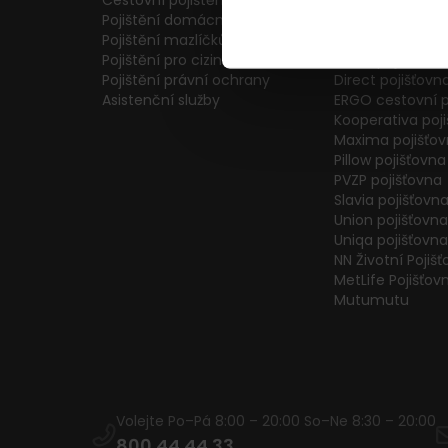
Cestovní pojištění
Colonnade pojiš
Pojištění domácnosti
Generali Česká 
Pojištění mazlíčků
ČPP Pojišťovna
Pojištění pro cizince
ČSOB pojišťovna
Pojištění právní ochrany
Direct pojišťovn
Asistenční služby
ERGO cestovní p
Kooperativa poj
Maxima pojišťo
Pillow pojišťovna
PVZP pojišťovna
Slavia pojišťovn
Union pojišťovna
Uniqa pojišťovna
NN Životní Pojiš
MetLife Pojišťov
Mutumutu
Volejte Po–Pá 8:00 – 20:00 So–Ne 8:30 – 20:00
800 44 44 33