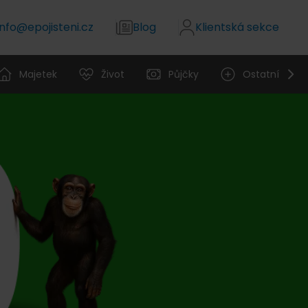
info@epojisteni.cz
Blog
Klientská sekce
Majetek
Život
Půjčky
Ostatní