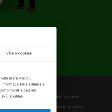
chyba
Více o cookies
ohli měřit výkon,
 informace také sdílíme s
z
Formuláře
 kombinovat s dalšími
m svůj souhlas.
Pojištění vozidel – pojistné
podmínky
Cestovní pojištění – pojistné