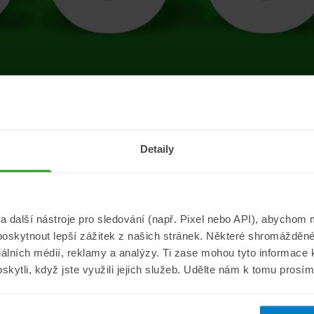
tránce se vyskytla 
Detaily
Přejít na úvodní stránku
další nástroje pro sledování (např. Pixel nebo API), abychom m
poskytnout lepší zážitek z našich stránek. Některé shromážděné
Informace
ePojisteni.c
ciálních médií, reklamy a analýzy. Ti zase mohou tyto informace
oskytli, když jste využili jejich služeb. Udělte nám k tomu prosí
Aktuality
O nás
a
Pojišťovací poradna
Pro média
sistance
Nejčastější dotazy
Kontakt