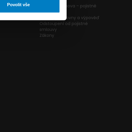
ormulář
podmínky
Povolit vše
g
Pojištění domova – pojistné
podmínky
kazníků
Změna pojišťovny a výpověď
Odstoupení od pojistné
smlouvy
Zákony