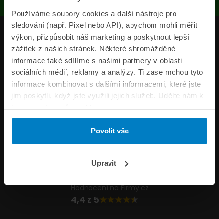
Používáme soubory cookies a další nástroje pro
sledování (např. Pixel nebo API), abychom mohli měřit
Produkty
výkon, přizpůsobit náš marketing a poskytnout lepší
zážitek z našich stránek. Některé shromážděné
Pojišťovny
informace také sdílíme s našimi partnery v oblasti
sociálních médií, reklamy a analýzy. Ti zase mohou tyto
Informace
informace kombinovat s dalšími informacemi, které jste
ePojisteni.cz
jim poskytli, když jste využili jejich služeb. Udělte nám k
tomu prosím svůj souhlas.
Formuláře
Povolit vše
Volejte Po–Pá 8:00 – 20:00 So–Ne 8:30 – 20:00
800 44 44 33
Napište nám
Upravit
info@epojisteni.cz
Hodnocení na Firmy.cz
4,4 z 5