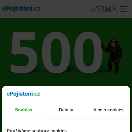
Na stránce se vyskytla
chyba
Souhlas
Detaily
Více o cookies
Přejít na úvodní stránku
Používáme soubory cookies