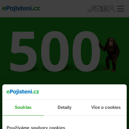
Na stránce se vyskytla
chyba
Souhlas
Detaily
Více o cookies
Přejít na úvodní stránku
Používáme soubory cookies