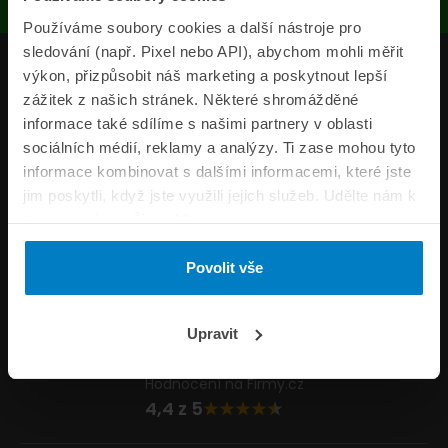
Používáme soubory cookies a další nástroje pro
sledování (např. Pixel nebo API), abychom mohli měřit
Produkty
výkon, přizpůsobit náš marketing a poskytnout lepší
zážitek z našich stránek. Některé shromážděné
Pojišťovny
informace také sdílíme s našimi partnery v oblasti
sociálních médií, reklamy a analýzy. Ti zase mohou tyto
Informace
informace kombinovat s dalšími informacemi, které jste
ePojisteni.cz
jim poskytli, když jste využili jejich služeb. Udělte nám k
tomu prosím svůj souhlas.
Formuláře
Povolit vše
Volejte Po–Pá 8:00 – 20:00 So–Ne 8:30 – 20:00
800 44 44 33
Napište nám
Upravit
info@epojisteni.cz
Hodnocení na Firmy.cz
4,4 z 5