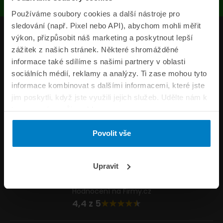
Používáme soubory cookies a další nástroje pro
sledování (např. Pixel nebo API), abychom mohli měřit
Produkty
výkon, přizpůsobit náš marketing a poskytnout lepší
zážitek z našich stránek. Některé shromážděné
Pojišťovny
informace také sdílíme s našimi partnery v oblasti
sociálních médií, reklamy a analýzy. Ti zase mohou tyto
Informace
informace kombinovat s dalšími informacemi, které jste
ePojisteni.cz
jim poskytli, když jste využili jejich služeb. Udělte nám k
tomu prosím svůj souhlas.
Formuláře
Povolit vše
Volejte Po–Pá 8:00 – 20:00 So–Ne 8:30 – 20:00
800 44 44 33
Napište nám
Upravit
info@epojisteni.cz
Hodnocení na Firmy.cz
4,4 z 5