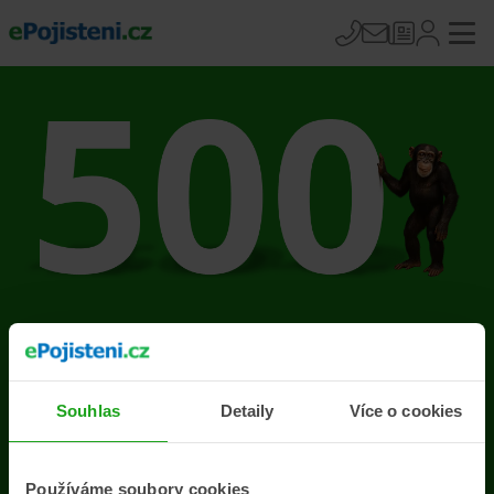
Na stránce se vyskytla
chyba
Souhlas
Detaily
Více o cookies
Přejít na úvodní stránku
Používáme soubory cookies