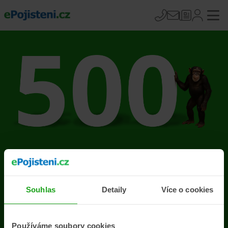
Na stránce se vyskytla
chyba
Souhlas
Detaily
Více o cookies
Přejít na úvodní stránku
Používáme soubory cookies