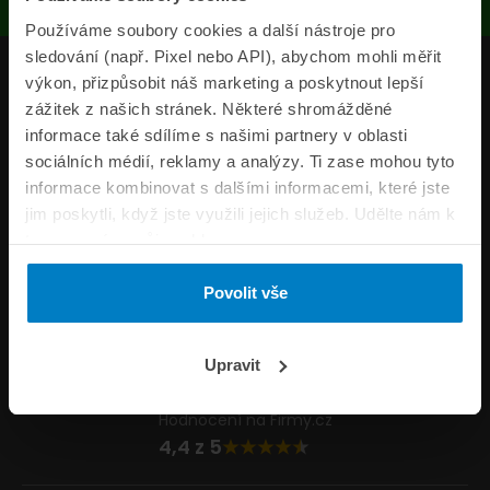
Používáme soubory cookies a další nástroje pro
sledování (např. Pixel nebo API), abychom mohli měřit
Produkty
výkon, přizpůsobit náš marketing a poskytnout lepší
zážitek z našich stránek. Některé shromážděné
Pojišťovny
informace také sdílíme s našimi partnery v oblasti
sociálních médií, reklamy a analýzy. Ti zase mohou tyto
Informace
informace kombinovat s dalšími informacemi, které jste
ePojisteni.cz
jim poskytli, když jste využili jejich služeb. Udělte nám k
tomu prosím svůj souhlas.
Formuláře
Povolit vše
Volejte Po–Pá 8:00 – 20:00 So–Ne 8:30 – 20:00
800 44 44 33
Napište nám
Upravit
info@epojisteni.cz
Hodnocení na Firmy.cz
4,4 z 5