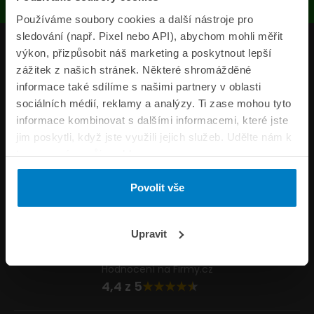
Používáme soubory cookies a další nástroje pro
sledování (např. Pixel nebo API), abychom mohli měřit
Produkty
výkon, přizpůsobit náš marketing a poskytnout lepší
zážitek z našich stránek. Některé shromážděné
Pojišťovny
informace také sdílíme s našimi partnery v oblasti
sociálních médií, reklamy a analýzy. Ti zase mohou tyto
Informace
informace kombinovat s dalšími informacemi, které jste
ePojisteni.cz
jim poskytli, když jste využili jejich služeb. Udělte nám k
tomu prosím svůj souhlas.
Formuláře
Povolit vše
Volejte Po–Pá 8:00 – 20:00 So–Ne 8:30 – 20:00
800 44 44 33
Napište nám
Upravit
info@epojisteni.cz
Hodnocení na Firmy.cz
4,4 z 5