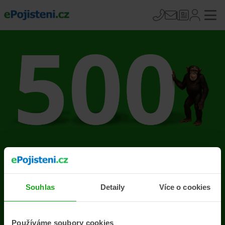
Na stránce se vyskytla
chyba
Souhlas
Detaily
Více o cookies
Přejít na úvodní stránku
Používáme soubory cookies