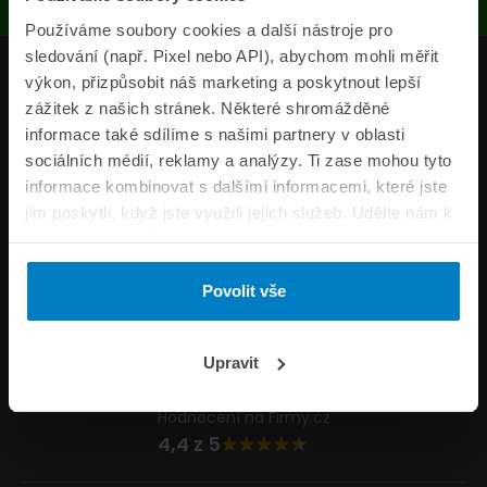
Používáme soubory cookies a další nástroje pro
sledování (např. Pixel nebo API), abychom mohli měřit
Produkty
výkon, přizpůsobit náš marketing a poskytnout lepší
zážitek z našich stránek. Některé shromážděné
Pojišťovny
informace také sdílíme s našimi partnery v oblasti
sociálních médií, reklamy a analýzy. Ti zase mohou tyto
Informace
informace kombinovat s dalšími informacemi, které jste
ePojisteni.cz
jim poskytli, když jste využili jejich služeb. Udělte nám k
tomu prosím svůj souhlas.
Formuláře
Povolit vše
Volejte Po–Pá 8:00 – 20:00 So–Ne 8:30 – 20:00
800 44 44 33
Napište nám
Upravit
info@epojisteni.cz
Hodnocení na Firmy.cz
4,4 z 5