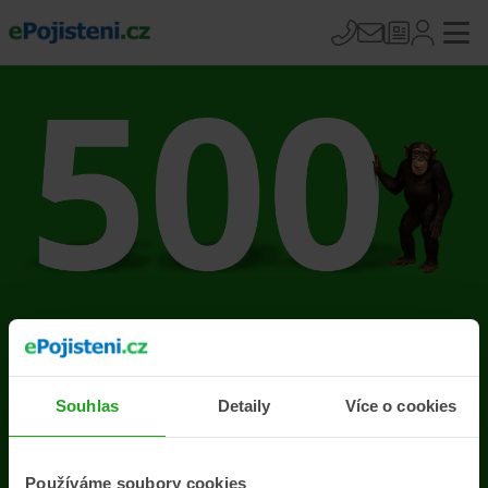
Na stránce se vyskytla
chyba
Souhlas
Detaily
Více o cookies
Přejít na úvodní stránku
Používáme soubory cookies