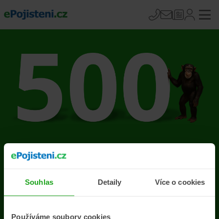
Na stránce se vyskytla
chyba
Souhlas
Detaily
Více o cookies
Přejít na úvodní stránku
Používáme soubory cookies