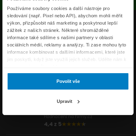
Používáme soubory cookies a další nástroje pro
sledování (např. Pixel nebo API), abychom mohli měřit
Produkty
výkon, přizpůsobit náš marketing a poskytnout lepší
zážitek z našich stránek. Některé shromážděné
Pojišťovny
informace také sdílíme s našimi partnery v oblasti
sociálních médií, reklamy a analýzy. Ti zase mohou tyto
Informace
informace kombinovat s dalšími informacemi, které jste
ePojisteni.cz
jim poskytli, když jste využili jejich služeb. Udělte nám k
tomu prosím svůj souhlas.
Formuláře
Povolit vše
Volejte Po–Pá 8:00 – 20:00 So–Ne 8:30 – 20:00
800 44 44 33
Napište nám
Upravit
info@epojisteni.cz
Hodnocení na Firmy.cz
4,4 z 5