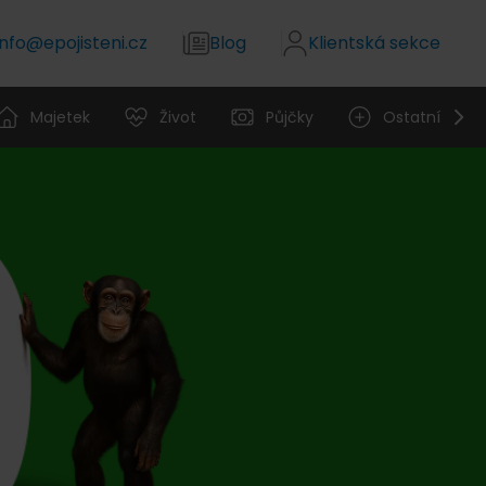
info@epojisteni.cz
Blog
Klientská sekce
Majetek
Život
Půjčky
Ostatní