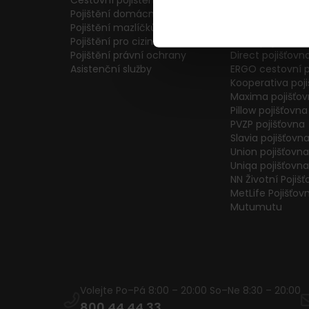
Cestovní pojištění
Colonnade pojiš
Pojištění domácnosti
Generali Česká 
Pojištění mazlíčků
ČPP Pojišťovna
Pojištění pro cizince
ČSOB pojišťovna
Pojištění právní ochrany
Direct pojišťovn
Asistenční služby
ERGO cestovní p
Kooperativa poj
Maxima pojišťo
Pillow pojišťovna
PVZP pojišťovna
Slavia pojišťovn
Union pojišťovna
Uniqa pojišťovna
NN Životní Pojiš
MetLife Pojišťov
Mutumutu
Volejte Po–Pá 8:00 – 20:00 So–Ne 8:30 – 20:00
800 44 44 33