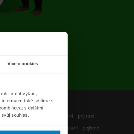
chyba
Více o cookies
ohli měřit výkon,
 informace také sdílíme s
z
Formuláře
 kombinovat s dalšími
m svůj souhlas.
Pojištění vozidel – pojistné
podmínky
Cestovní pojištění – pojistné