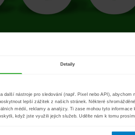
tránce se vyskytla 
Detaily
Přejít na úvodní stránku
další nástroje pro sledování (např. Pixel nebo API), abychom m
poskytnout lepší zážitek z našich stránek. Některé shromážděné
Informace
ePojisteni.c
ciálních médií, reklamy a analýzy. Ti zase mohou tyto informace
oskytli, když jste využili jejich služeb. Udělte nám k tomu prosí
Aktuality
O nás
a
Pojišťovací poradna
Pro média
sistance
Nejčastější dotazy
Kontakt