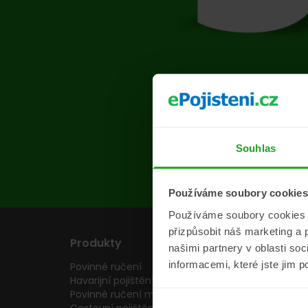
Na s
Souhlas
Používáme soubory cookies
Používáme soubory cookies a 
přizpůsobit náš marketing a 
Produkty
Pojišťovny
našimi partnery v oblasti so
informacemi, které jste jim p
Povinné ručení
Pojišťovny
Havarijní pojištění
Allianz pojišťovn
Povinné ručení motocyklu
Inter partner as