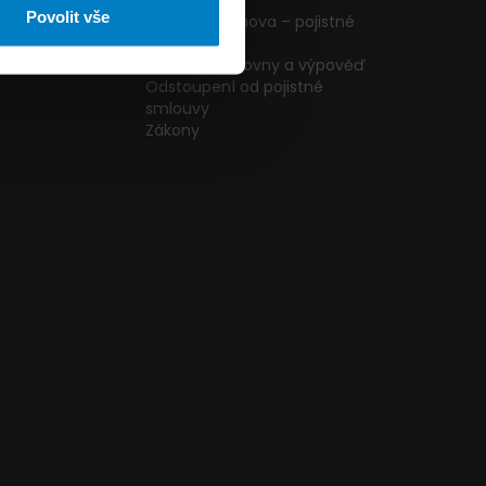
ormulář
podmínky
Povolit vše
g
Pojištění domova – pojistné
podmínky
kazníků
Změna pojišťovny a výpověď
Odstoupení od pojistné
smlouvy
Zákony