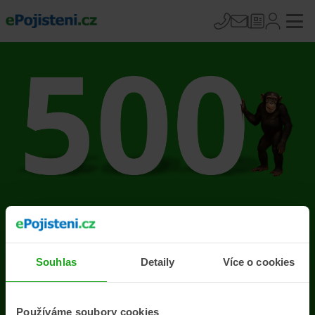
Na stránce se vyskytla
chyba
Souhlas
Detaily
Více o cookies
Přejít na úvodní stránku
Používáme soubory cookies