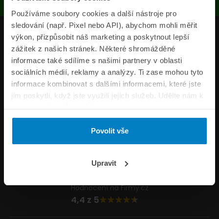
Používáme soubory cookies a další nástroje pro
sledování (např. Pixel nebo API), abychom mohli měřit
Produkty
výkon, přizpůsobit náš marketing a poskytnout lepší
zážitek z našich stránek. Některé shromážděné
Pojišťovny
informace také sdílíme s našimi partnery v oblasti
sociálních médií, reklamy a analýzy. Ti zase mohou tyto
Informace
informace kombinovat s dalšími informacemi, které jste
ePojisteni.cz
jim poskytli, když jste využili jejich služeb. Udělte nám k
tomu prosím svůj souhlas.
Formuláře
Povolit vše
Volejte Po–Pá 8:00 – 20:00 So–Ne 8:30 – 20:00
800 44 44 33
Napište nám
Upravit
info@epojisteni.cz
Hodnocení na Firmy.cz
4,4 z 5