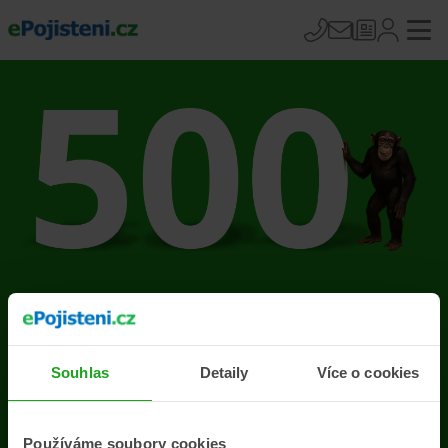
Na stránce se vyskytla
chyba
Souhlas
Detaily
Více o cookies
Přejít na úvodní stránku
Používáme soubory cookies