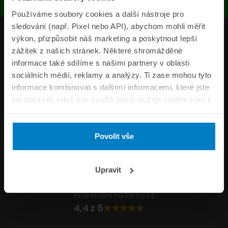
Používáme soubory cookies a další nástroje pro
sledování (např. Pixel nebo API), abychom mohli měřit
Produkty
výkon, přizpůsobit náš marketing a poskytnout lepší
zážitek z našich stránek. Některé shromážděné
Pojišťovny
informace také sdílíme s našimi partnery v oblasti
sociálních médií, reklamy a analýzy. Ti zase mohou tyto
Informace
informace kombinovat s dalšími informacemi, které jste
ePojisteni.cz
jim poskytli, když jste využili jejich služeb. Udělte nám k
tomu prosím svůj souhlas.
Formuláře
Povolit vše
Volejte Po–Pá 8:00 – 20:00 So–Ne 8:30 – 20:00
800 44 44 33
Napište nám
Upravit
info@epojisteni.cz
Hodnocení na Firmy.cz
4,4 z 5