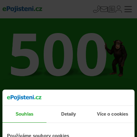
Na stránce se vyskytla
chyba
Souhlas
Detaily
Více o cookies
Přejít na úvodní stránku
Používáme soubory cookies