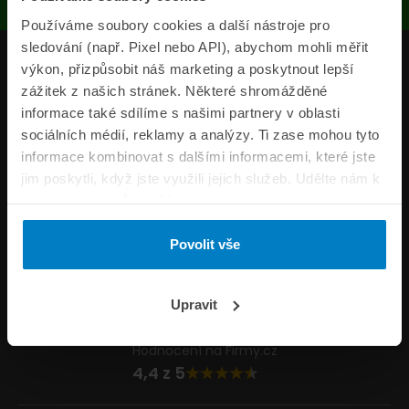
Používáme soubory cookies a další nástroje pro
sledování (např. Pixel nebo API), abychom mohli měřit
Produkty
výkon, přizpůsobit náš marketing a poskytnout lepší
zážitek z našich stránek. Některé shromážděné
Pojišťovny
informace také sdílíme s našimi partnery v oblasti
sociálních médií, reklamy a analýzy. Ti zase mohou tyto
Informace
informace kombinovat s dalšími informacemi, které jste
ePojisteni.cz
jim poskytli, když jste využili jejich služeb. Udělte nám k
tomu prosím svůj souhlas.
Formuláře
Povolit vše
Volejte Po–Pá 8:00 – 20:00 So–Ne 8:30 – 20:00
800 44 44 33
Napište nám
Upravit
info@epojisteni.cz
Hodnocení na Firmy.cz
4,4 z 5