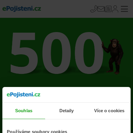
Na stránce se vyskytla
chyba
Souhlas
Detaily
Více o cookies
Přejít na úvodní stránku
Používáme soubory cookies