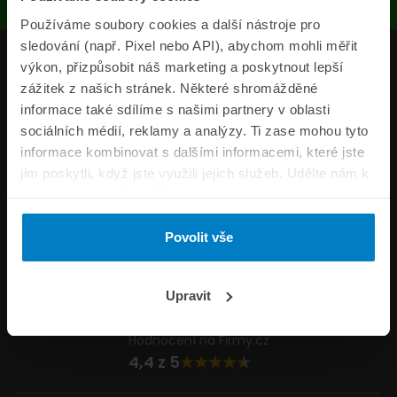
Používáme soubory cookies a další nástroje pro
sledování (např. Pixel nebo API), abychom mohli měřit
Produkty
výkon, přizpůsobit náš marketing a poskytnout lepší
zážitek z našich stránek. Některé shromážděné
Pojišťovny
informace také sdílíme s našimi partnery v oblasti
sociálních médií, reklamy a analýzy. Ti zase mohou tyto
Informace
informace kombinovat s dalšími informacemi, které jste
ePojisteni.cz
jim poskytli, když jste využili jejich služeb. Udělte nám k
tomu prosím svůj souhlas.
Formuláře
Povolit vše
Volejte Po–Pá 8:00 – 20:00 So–Ne 8:30 – 20:00
800 44 44 33
Napište nám
Upravit
info@epojisteni.cz
Hodnocení na Firmy.cz
4,4 z 5