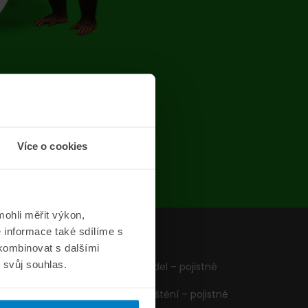
chyba
Více o cookies
ohli měřit výkon,
 informace také sdílíme s
z
Formuláře
 kombinovat s dalšími
m svůj souhlas.
Pojištění vozidel – pojistné
podmínky
Cestovní pojištění – pojistné