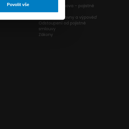
ormulář
podmínky
Povolit vše
g
Pojištění domova – pojistné
podmínky
kazníků
Změna pojišťovny a výpověď
Odstoupení od pojistné
smlouvy
Zákony