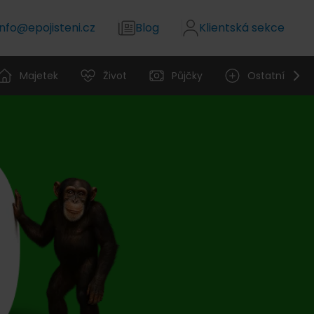
info@epojisteni.cz
Blog
Klientská sekce
Majetek
Život
Půjčky
Ostatní