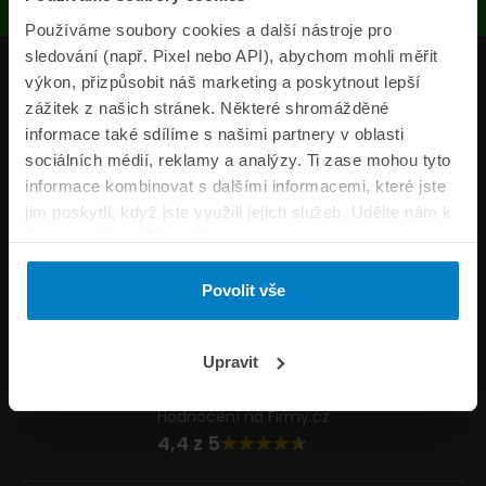
Používáme soubory cookies a další nástroje pro
sledování (např. Pixel nebo API), abychom mohli měřit
Produkty
výkon, přizpůsobit náš marketing a poskytnout lepší
zážitek z našich stránek. Některé shromážděné
Pojišťovny
informace také sdílíme s našimi partnery v oblasti
sociálních médií, reklamy a analýzy. Ti zase mohou tyto
Informace
informace kombinovat s dalšími informacemi, které jste
ePojisteni.cz
jim poskytli, když jste využili jejich služeb. Udělte nám k
tomu prosím svůj souhlas.
Formuláře
Povolit vše
Volejte Po–Pá 8:00 – 20:00 So–Ne 8:30 – 20:00
800 44 44 33
Napište nám
Upravit
info@epojisteni.cz
Hodnocení na Firmy.cz
4,4 z 5