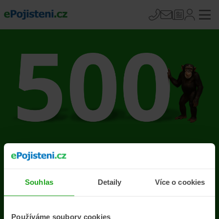
Na stránce se vyskytla
chyba
Souhlas
Detaily
Více o cookies
Přejít na úvodní stránku
Používáme soubory cookies