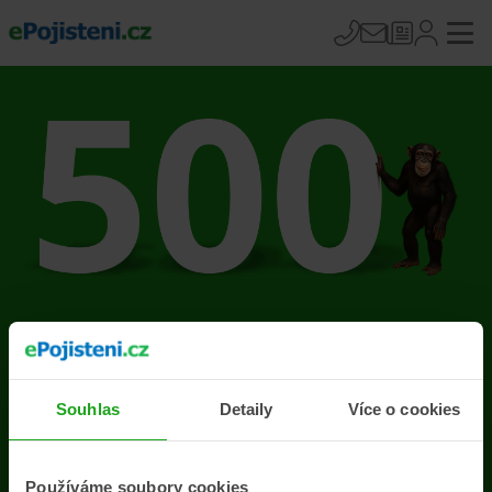
Na stránce se vyskytla
chyba
Souhlas
Detaily
Více o cookies
Přejít na úvodní stránku
Používáme soubory cookies