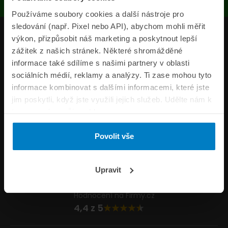
Používáme soubory cookies a další nástroje pro
sledování (např. Pixel nebo API), abychom mohli měřit
Produkty
výkon, přizpůsobit náš marketing a poskytnout lepší
zážitek z našich stránek. Některé shromážděné
Pojišťovny
informace také sdílíme s našimi partnery v oblasti
sociálních médií, reklamy a analýzy. Ti zase mohou tyto
Informace
informace kombinovat s dalšími informacemi, které jste
ePojisteni.cz
jim poskytli, když jste využili jejich služeb. Udělte nám k
tomu prosím svůj souhlas.
Formuláře
Povolit vše
Volejte Po–Pá 8:00 – 20:00 So–Ne 8:30 – 20:00
800 44 44 33
Napište nám
Upravit
info@epojisteni.cz
Hodnocení na Firmy.cz
4,4 z 5