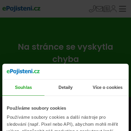
Na stránce se vyskytla
chyba
Přejít na úvodní stránku
Souhlas
Detaily
Více o cookies
Produkty
Používáme soubory cookies
Používáme soubory cookies a další nástroje pro
Pojišťovny
sledování (např. Pixel nebo API), abychom mohli měřit