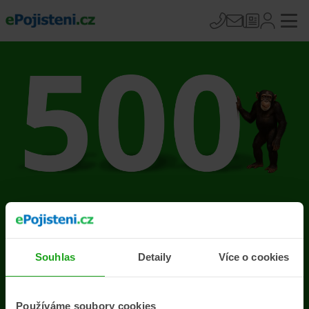
Na stránce se vyskytla
chyba
Souhlas
Detaily
Více o cookies
Přejít na úvodní stránku
Používáme soubory cookies