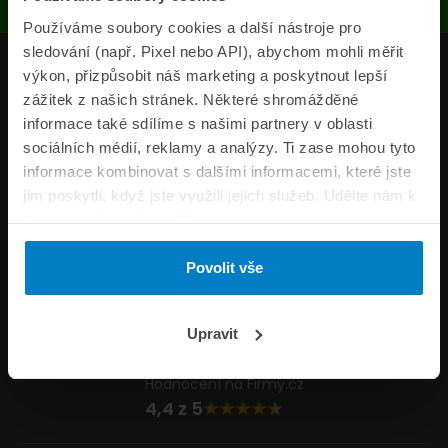
Používáme soubory cookies a další nástroje pro
sledování (např. Pixel nebo API), abychom mohli měřit
Produkty
výkon, přizpůsobit náš marketing a poskytnout lepší
zážitek z našich stránek. Některé shromážděné
Pojišťovny
informace také sdílíme s našimi partnery v oblasti
sociálních médií, reklamy a analýzy. Ti zase mohou tyto
Informace
informace kombinovat s dalšími informacemi, které jste
ePojisteni.cz
jim poskytli, když jste využili jejich služeb. Udělte nám k
tomu prosím svůj souhlas.
Formuláře
Povolit vše
Volejte Po–Pá 8:00 – 20:00 So–Ne 8:30 – 20:00
800 44 44 33
Napište nám
Upravit
info@epojisteni.cz
Hodnocení na Firmy.cz
4,4 z 5