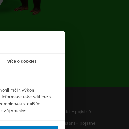
chyba
Více o cookies
ohli měřit výkon,
 informace také sdílíme s
z
Formuláře
 kombinovat s dalšími
m svůj souhlas.
Pojištění vozidel – pojistné
podmínky
Cestovní pojištění – pojistné