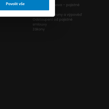
ormulář
podmínky
Povolit vše
g
Pojištění domova – pojistné
podmínky
kazníků
Změna pojišťovny a výpověď
Odstoupení od pojistné
smlouvy
Zákony