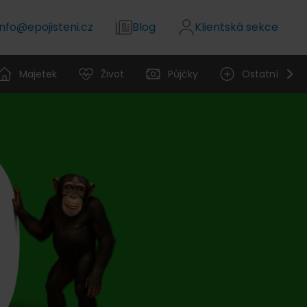
info@epojisteni.cz
Blog
Klientská sekce
Majetek
Život
Půjčky
Ostatní