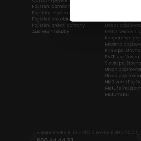
Cestovní pojištění
Colonnade pojiš
Pojištění domácnosti
Generali Česká 
Pojištění mazlíčků
ČPP Pojišťovna
Pojištění pro cizince
ČSOB pojišťovna
Pojištění právní ochrany
Direct pojišťovn
Asistenční služby
ERGO cestovní p
Kooperativa poj
Maxima pojišťo
Pillow pojišťovna
PVZP pojišťovna
Slavia pojišťovn
Union pojišťovna
Uniqa pojišťovna
NN Životní Pojiš
MetLife Pojišťov
Mutumutu
Volejte Po–Pá 8:00 – 20:00 So–Ne 8:30 – 20:00
800 44 44 33