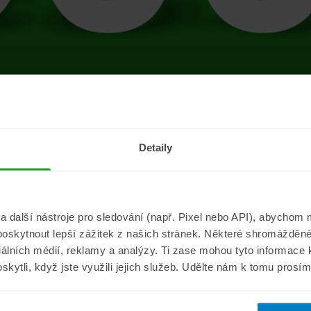
tránce se vyskytla 
Detaily
Přejít na úvodní stránku
další nástroje pro sledování (např. Pixel nebo API), abychom m
poskytnout lepší zážitek z našich stránek. Některé shromážděné
Informace
ePojisteni.c
ciálních médií, reklamy a analýzy. Ti zase mohou tyto informace
oskytli, když jste využili jejich služeb. Udělte nám k tomu prosí
Aktuality
O nás
a
Pojišťovací poradna
Pro média
sistance
Nejčastější dotazy
Kontakt