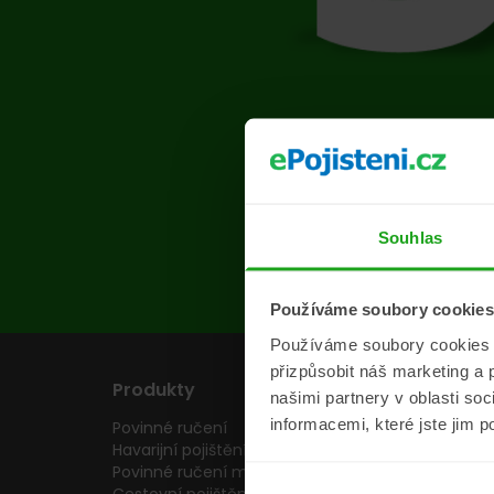
Na s
Souhlas
Používáme soubory cookies
Používáme soubory cookies a 
přizpůsobit náš marketing a 
Produkty
Pojišťovny
našimi partnery v oblasti so
informacemi, které jste jim p
Povinné ručení
Pojišťovny
Havarijní pojištění
Allianz pojišťovn
Povinné ručení motocyklu
Inter partner as