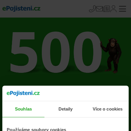
Na stránce se vyskytla
chyba
Souhlas
Detaily
Více o cookies
Přejít na úvodní stránku
Používáme soubory cookies