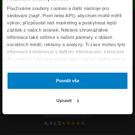
Používáme soubory cookies a další nástroje pro
sledování (např. Pixel nebo API), abychom mohli měřit
Produkty
výkon, přizpůsobit náš marketing a poskytnout lepší
zážitek z našich stránek. Některé shromážděné
Pojišťovny
informace také sdílíme s našimi partnery v oblasti
sociálních médií, reklamy a analýzy. Ti zase mohou tyto
Informace
informace kombinovat s dalšími informacemi, které jste
ePojisteni.cz
jim poskytli, když jste využili jejich služeb. Udělte nám k
tomu prosím svůj souhlas.
Formuláře
Povolit vše
Volejte Po–Pá 8:00 – 20:00 So–Ne 8:30 – 20:00
800 44 44 33
Napište nám
Upravit
info@epojisteni.cz
Hodnocení na Firmy.cz
4,4 z 5