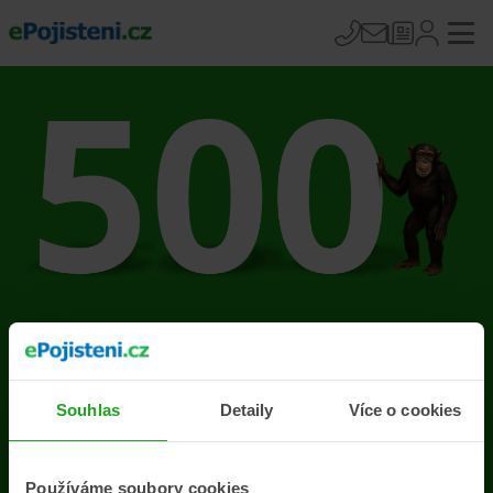
Na stránce se vyskytla
chyba
Souhlas
Detaily
Více o cookies
Přejít na úvodní stránku
Používáme soubory cookies