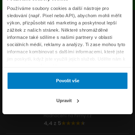
Používáme soubory cookies a další nástroje pro
sledování (např. Pixel nebo API), abychom mohli měřit
Produkty
výkon, přizpůsobit náš marketing a poskytnout lepší
zážitek z našich stránek. Některé shromážděné
Pojišťovny
informace také sdílíme s našimi partnery v oblasti
sociálních médií, reklamy a analýzy. Ti zase mohou tyto
Informace
informace kombinovat s dalšími informacemi, které jste
ePojisteni.cz
jim poskytli, když jste využili jejich služeb. Udělte nám k
tomu prosím svůj souhlas.
Formuláře
Povolit vše
Volejte Po–Pá 8:00 – 20:00 So–Ne 8:30 – 20:00
800 44 44 33
Napište nám
Upravit
info@epojisteni.cz
Hodnocení na Firmy.cz
4,4 z 5