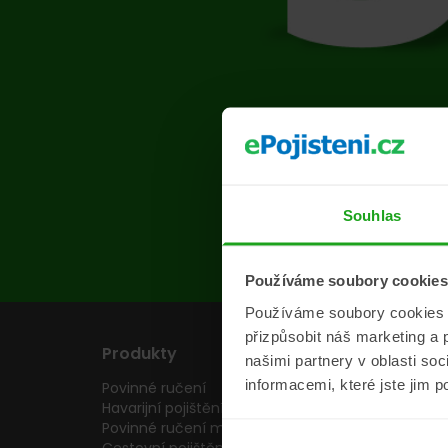
Na s
Souhlas
Používáme soubory cookies
Používáme soubory cookies a 
přizpůsobit náš marketing a 
Produkty
Pojišťovny
našimi partnery v oblasti so
informacemi, které jste jim p
Povinné ručení
Pojišťovny
Havarijní pojištění
Allianz pojišťovn
Povinné ručení motocyklu
Inter partner as