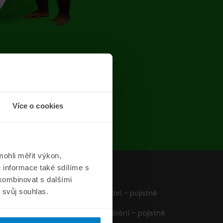
chyba
Více o cookies
ohli měřit výkon,
 informace také sdílíme s
z
Formuláře
 kombinovat s dalšími
m svůj souhlas.
Pojištění vozidel – pojistné
podmínky
Cestovní pojištění – pojistné