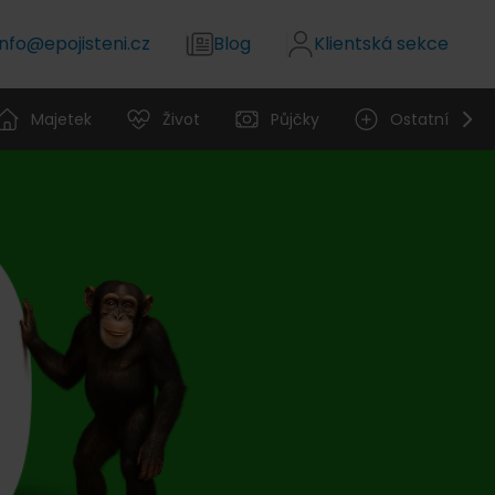
info@epojisteni.cz
Blog
Klientská sekce
Majetek
Život
Půjčky
Ostatní