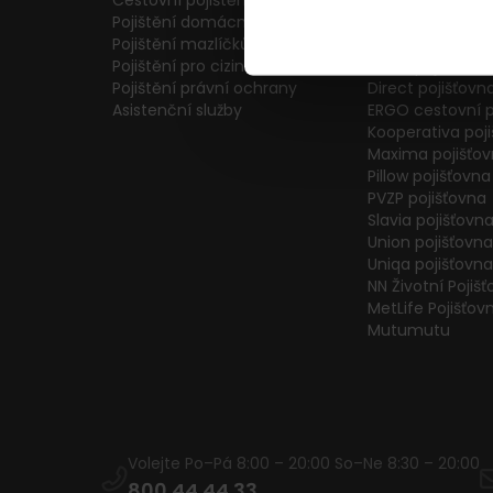
Cestovní pojištění
Colonnade pojiš
Pojištění domácnosti
Generali Česká 
Pojištění mazlíčků
ČPP Pojišťovna
Pojištění pro cizince
ČSOB pojišťovna
Pojištění právní ochrany
Direct pojišťovn
Asistenční služby
ERGO cestovní p
Kooperativa poj
Maxima pojišťo
Pillow pojišťovna
PVZP pojišťovna
Slavia pojišťovn
Union pojišťovna
Uniqa pojišťovna
NN Životní Pojiš
MetLife Pojišťov
Mutumutu
Volejte Po–Pá 8:00 – 20:00 So–Ne 8:30 – 20:00
800 44 44 33