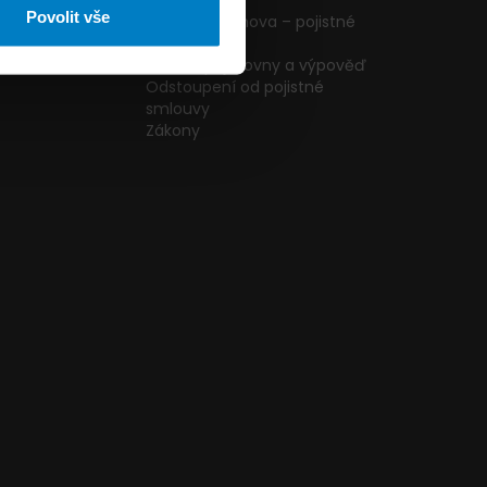
ormulář
podmínky
Povolit vše
g
Pojištění domova – pojistné
podmínky
kazníků
Změna pojišťovny a výpověď
Odstoupení od pojistné
smlouvy
Zákony