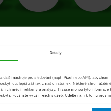
tránce se vyskytla 
Detaily
Přejít na úvodní stránku
další nástroje pro sledování (např. Pixel nebo API), abychom m
poskytnout lepší zážitek z našich stránek. Některé shromážděné
Informace
ePojisteni.c
ciálních médií, reklamy a analýzy. Ti zase mohou tyto informace
oskytli, když jste využili jejich služeb. Udělte nám k tomu prosí
Aktuality
O nás
a
Pojišťovací poradna
Pro média
sistance
Nejčastější dotazy
Kontakt