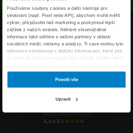
Používáme soubory cookies a další nástroje pro
sledování (např. Pixel nebo API), abychom mohli měřit
Produkty
výkon, přizpůsobit náš marketing a poskytnout lepší
zážitek z našich stránek. Některé shromážděné
Pojišťovny
informace také sdílíme s našimi partnery v oblasti
sociálních médií, reklamy a analýzy. Ti zase mohou tyto
Informace
informace kombinovat s dalšími informacemi, které jste
ePojisteni.cz
jim poskytli, když jste využili jejich služeb. Udělte nám k
tomu prosím svůj souhlas.
Formuláře
Povolit vše
Volejte Po–Pá 8:00 – 20:00 So–Ne 8:30 – 20:00
800 44 44 33
Napište nám
Upravit
info@epojisteni.cz
Hodnocení na Firmy.cz
4,4 z 5