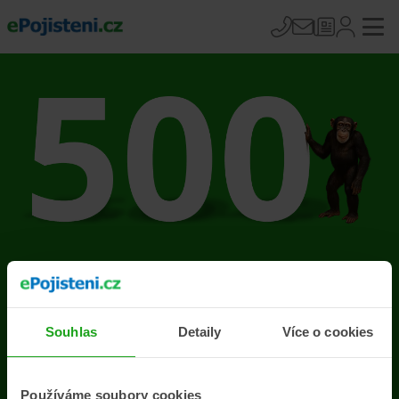
Na stránce se vyskytla
chyba
Souhlas
Detaily
Více o cookies
Přejít na úvodní stránku
Používáme soubory cookies