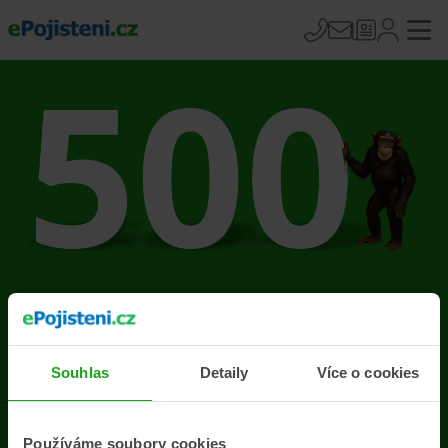
Na stránce se vyskytla
chyba
Souhlas
Detaily
Více o cookies
Přejít na úvodní stránku
Používáme soubory cookies