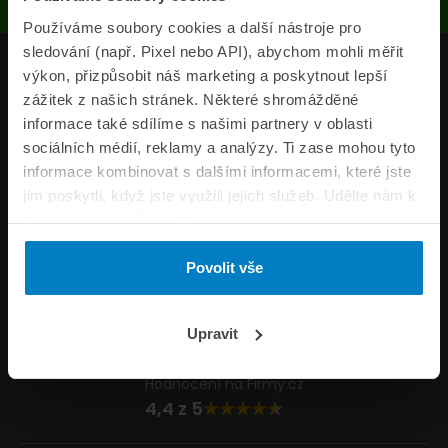
Používáme soubory cookies a další nástroje pro
sledování (např. Pixel nebo API), abychom mohli měřit
Produkty
výkon, přizpůsobit náš marketing a poskytnout lepší
zážitek z našich stránek. Některé shromážděné
Pojišťovny
informace také sdílíme s našimi partnery v oblasti
sociálních médií, reklamy a analýzy. Ti zase mohou tyto
Informace
informace kombinovat s dalšími informacemi, které jste
ePojisteni.cz
jim poskytli, když jste využili jejich služeb. Udělte nám k
tomu prosím svůj souhlas.
Formuláře
Povolit vše
Volejte Po–Pá 8:00 – 20:00 So–Ne 8:30 – 20:00
800 44 44 33
Napište nám
Upravit
info@epojisteni.cz
Hodnocení na Firmy.cz
4,4 z 5