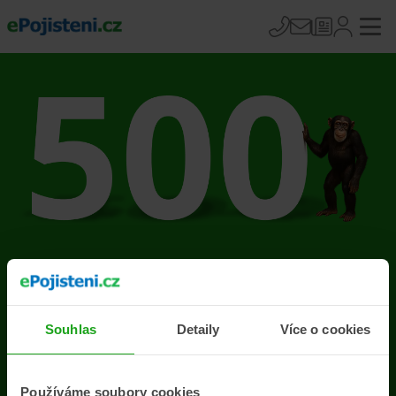
Na stránce se vyskytla
chyba
Souhlas
Detaily
Více o cookies
Přejít na úvodní stránku
Používáme soubory cookies