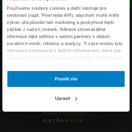
Používáme soubory cookies a další nástroje pro
sledování (např. Pixel nebo API), abychom mohli měřit
Produkty
výkon, přizpůsobit náš marketing a poskytnout lepší
zážitek z našich stránek. Některé shromážděné
Pojišťovny
informace také sdílíme s našimi partnery v oblasti
sociálních médií, reklamy a analýzy. Ti zase mohou tyto
Informace
informace kombinovat s dalšími informacemi, které jste
ePojisteni.cz
jim poskytli, když jste využili jejich služeb. Udělte nám k
tomu prosím svůj souhlas.
Formuláře
Povolit vše
Volejte Po–Pá 8:00 – 20:00 So–Ne 8:30 – 20:00
800 44 44 33
Napište nám
Upravit
info@epojisteni.cz
Hodnocení na Firmy.cz
4,4 z 5