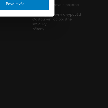
ormulář
podmínky
Povolit vše
g
Pojištění domova – pojistné
podmínky
kazníků
Změna pojišťovny a výpověď
Odstoupení od pojistné
smlouvy
Zákony