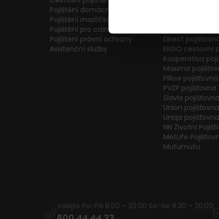
Cestovní pojištění
Colonnade pojiš
Pojištění domácnosti
Generali Česká 
Pojištění mazlíčků
ČPP Pojišťovna
Pojištění pro cizince
ČSOB pojišťovna
Pojištění právní ochrany
Direct pojišťovn
Asistenční služby
ERGO cestovní p
Kooperativa poj
Maxima pojišťo
Pillow pojišťovna
PVZP pojišťovna
Slavia pojišťovn
Union pojišťovna
Uniqa pojišťovna
NN Životní Pojiš
MetLife Pojišťov
Mutumutu
Volejte Po–Pá 8:00 – 20:00 So–Ne 8:30 – 20:00
800 44 44 33