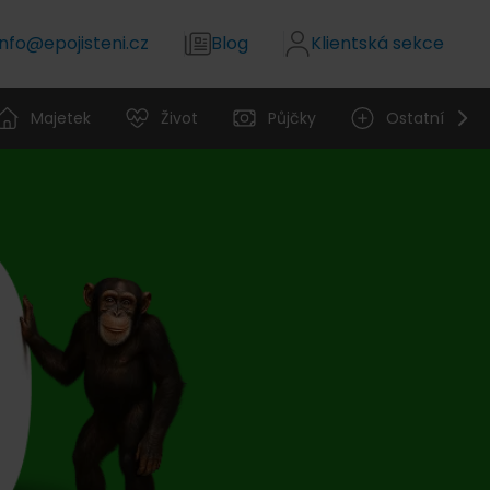
info@epojisteni.cz
Blog
Klientská sekce
Majetek
Život
Půjčky
Ostatní