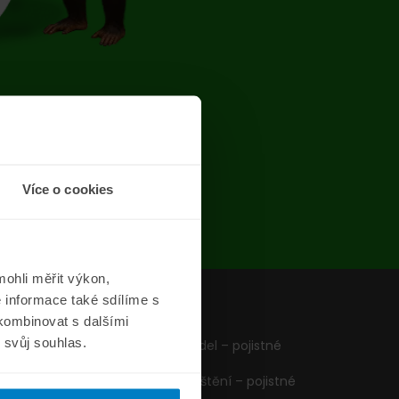
chyba
Více o cookies
ohli měřit výkon,
 informace také sdílíme s
z
Formuláře
 kombinovat s dalšími
m svůj souhlas.
Pojištění vozidel – pojistné
podmínky
Cestovní pojištění – pojistné