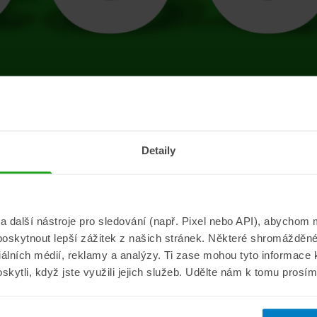
tránce se vyskytla 
Detaily
Přejít na úvodní stránku
další nástroje pro sledování (např. Pixel nebo API), abychom m
poskytnout lepší zážitek z našich stránek. Některé shromážděné
Informace
ePojisteni.c
ciálních médií, reklamy a analýzy. Ti zase mohou tyto informace
oskytli, když jste využili jejich služeb. Udělte nám k tomu prosí
Aktuality
O nás
a
Pojišťovací poradna
Pro média
sistance
Nejčastější dotazy
Kontakt