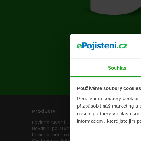
Na s
Souhlas
Používáme soubory cookies
Používáme soubory cookies a 
přizpůsobit náš marketing a 
Produkty
Pojišťovny
našimi partnery v oblasti so
informacemi, které jste jim p
Povinné ručení
Pojišťovny
Havarijní pojištění
Allianz pojišťovn
Povinné ručení motocyklu
Inter partner as