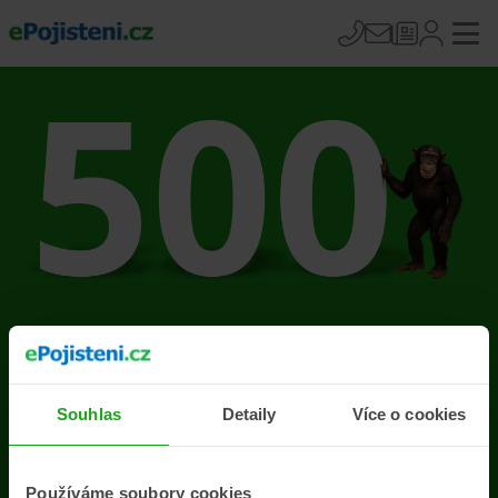
Na stránce se vyskytla
chyba
Souhlas
Detaily
Více o cookies
Přejít na úvodní stránku
Používáme soubory cookies