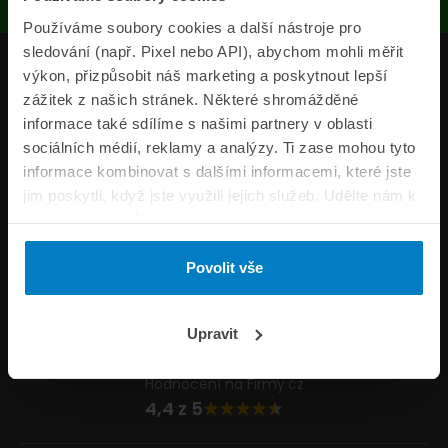
Používáme soubory cookies a další nástroje pro
sledování (např. Pixel nebo API), abychom mohli měřit
Produkty
výkon, přizpůsobit náš marketing a poskytnout lepší
zážitek z našich stránek. Některé shromážděné
Pojišťovny
informace také sdílíme s našimi partnery v oblasti
sociálních médií, reklamy a analýzy. Ti zase mohou tyto
Informace
informace kombinovat s dalšími informacemi, které jste
ePojisteni.cz
jim poskytli, když jste využili jejich služeb. Udělte nám k
tomu prosím svůj souhlas.
Formuláře
Povolit vše
Volejte Po–Pá 8:00 – 20:00 So–Ne 8:30 – 20:00
800 44 44 33
Napište nám
Upravit
info@epojisteni.cz
Hodnocení na Firmy.cz
4,4 z 5