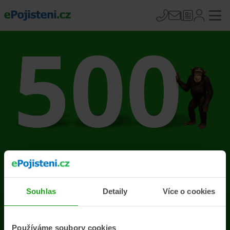
Na stránce se vyskytla
chyba
Souhlas
Detaily
Více o cookies
Přejít na úvodní stránku
Používáme soubory cookies