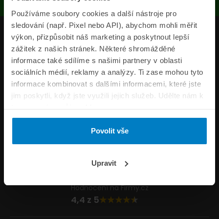
Používáme soubory cookies a další nástroje pro
sledování (např. Pixel nebo API), abychom mohli měřit
Produkty
výkon, přizpůsobit náš marketing a poskytnout lepší
zážitek z našich stránek. Některé shromážděné
Pojišťovny
informace také sdílíme s našimi partnery v oblasti
sociálních médií, reklamy a analýzy. Ti zase mohou tyto
Informace
informace kombinovat s dalšími informacemi, které jste
ePojisteni.cz
jim poskytli, když jste využili jejich služeb. Udělte nám k
tomu prosím svůj souhlas.
Formuláře
Povolit vše
Volejte Po–Pá 8:00 – 20:00 So–Ne 8:30 – 20:00
800 44 44 33
Napište nám
Upravit
info@epojisteni.cz
Hodnocení na Firmy.cz
4,4 z 5