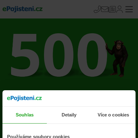
Na stránce se vyskytla
chyba
Souhlas
Detaily
Více o cookies
Přejít na úvodní stránku
Používáme soubory cookies