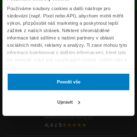
Používáme soubory cookies a další nástroje pro
sledování (např. Pixel nebo API), abychom mohli měřit
Produkty
výkon, přizpůsobit náš marketing a poskytnout lepší
zážitek z našich stránek. Některé shromážděné
Pojišťovny
informace také sdílíme s našimi partnery v oblasti
sociálních médií, reklamy a analýzy. Ti zase mohou tyto
Informace
informace kombinovat s dalšími informacemi, které jste
ePojisteni.cz
jim poskytli, když jste využili jejich služeb. Udělte nám k
tomu prosím svůj souhlas.
Formuláře
Povolit vše
Volejte Po–Pá 8:00 – 20:00 So–Ne 8:30 – 20:00
800 44 44 33
Napište nám
Upravit
info@epojisteni.cz
Hodnocení na Firmy.cz
4,4 z 5