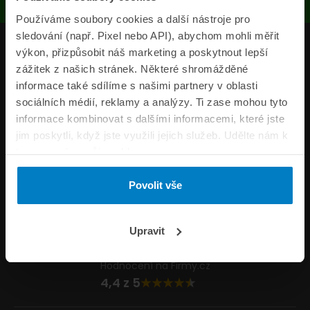
Používáme soubory cookies a další nástroje pro
sledování (např. Pixel nebo API), abychom mohli měřit
Produkty
výkon, přizpůsobit náš marketing a poskytnout lepší
zážitek z našich stránek. Některé shromážděné
Pojišťovny
informace také sdílíme s našimi partnery v oblasti
sociálních médií, reklamy a analýzy. Ti zase mohou tyto
Informace
informace kombinovat s dalšími informacemi, které jste
ePojisteni.cz
jim poskytli, když jste využili jejich služeb. Udělte nám k
tomu prosím svůj souhlas.
Formuláře
Povolit vše
Volejte Po–Pá 8:00 – 20:00 So–Ne 8:30 – 20:00
800 44 44 33
Napište nám
Upravit
info@epojisteni.cz
Hodnocení na Firmy.cz
4,4 z 5