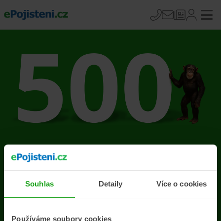
Na stránce se vyskytla
chyba
Souhlas
Detaily
Více o cookies
Přejít na úvodní stránku
Používáme soubory cookies