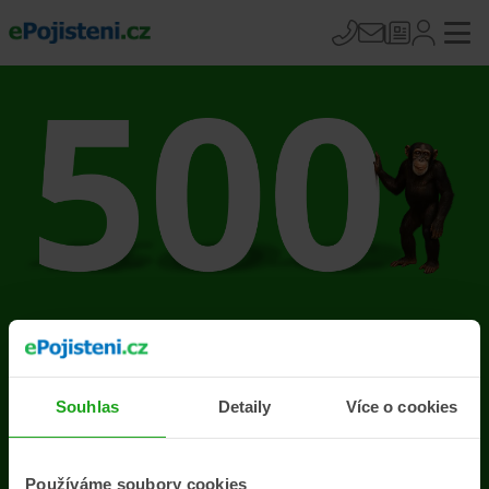
Na stránce se vyskytla
chyba
Souhlas
Detaily
Více o cookies
Přejít na úvodní stránku
Používáme soubory cookies