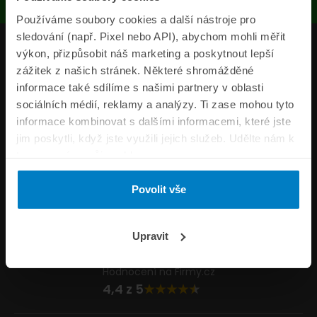
Používáme soubory cookies a další nástroje pro
sledování (např. Pixel nebo API), abychom mohli měřit
Produkty
výkon, přizpůsobit náš marketing a poskytnout lepší
zážitek z našich stránek. Některé shromážděné
Pojišťovny
informace také sdílíme s našimi partnery v oblasti
sociálních médií, reklamy a analýzy. Ti zase mohou tyto
Informace
informace kombinovat s dalšími informacemi, které jste
ePojisteni.cz
jim poskytli, když jste využili jejich služeb. Udělte nám k
tomu prosím svůj souhlas.
Formuláře
Povolit vše
Volejte Po–Pá 8:00 – 20:00 So–Ne 8:30 – 20:00
800 44 44 33
Napište nám
Upravit
info@epojisteni.cz
Hodnocení na Firmy.cz
4,4 z 5