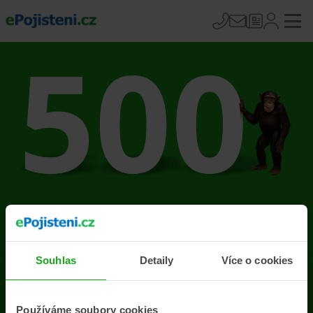
Na stránce se vyskytla
chyba
Souhlas
Detaily
Více o cookies
Přejít na úvodní stránku
Používáme soubory cookies