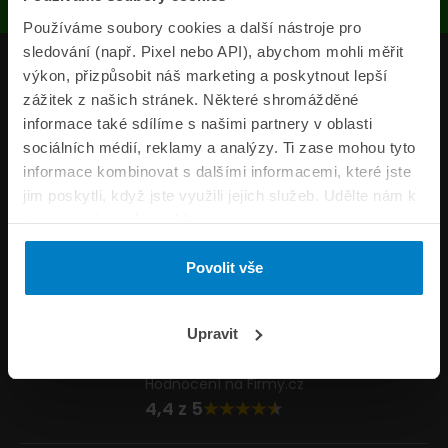
Používáme soubory cookies a další nástroje pro
sledování (např. Pixel nebo API), abychom mohli měřit
Produkty
výkon, přizpůsobit náš marketing a poskytnout lepší
zážitek z našich stránek. Některé shromážděné
Pojišťovny
informace také sdílíme s našimi partnery v oblasti
sociálních médií, reklamy a analýzy. Ti zase mohou tyto
Informace
informace kombinovat s dalšími informacemi, které jste
ePojisteni.cz
jim poskytli, když jste využili jejich služeb. Udělte nám k
tomu prosím svůj souhlas.
Formuláře
Povolit vše
Volejte Po–Pá 8:00 – 20:00 So–Ne 8:30 – 20:00
800 44 44 33
Napište nám
Upravit
info@epojisteni.cz
Hodnocení na Firmy.cz
4,4 z 5