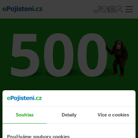
Na stránce se vyskytla
chyba
Souhlas
Detaily
Více o cookies
Přejít na úvodní stránku
Používáme soubory cookies