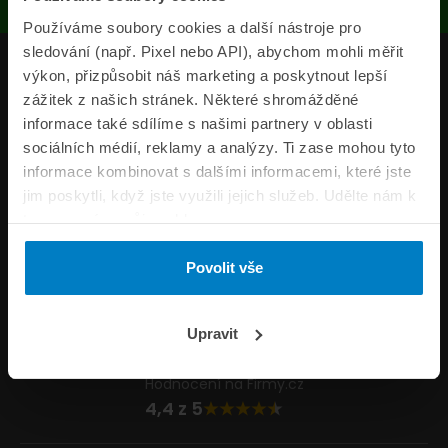
Používáme soubory cookies a další nástroje pro
sledování (např. Pixel nebo API), abychom mohli měřit
Produkty
výkon, přizpůsobit náš marketing a poskytnout lepší
zážitek z našich stránek. Některé shromážděné
Pojišťovny
informace také sdílíme s našimi partnery v oblasti
sociálních médií, reklamy a analýzy. Ti zase mohou tyto
Informace
informace kombinovat s dalšími informacemi, které jste
ePojisteni.cz
jim poskytli, když jste využili jejich služeb. Udělte nám k
tomu prosím svůj souhlas.
Formuláře
Povolit vše
Volejte Po–Pá 8:00 – 20:00 So–Ne 8:30 – 20:00
800 44 44 33
Napište nám
Upravit
info@epojisteni.cz
Hodnocení na Firmy.cz
4,4 z 5