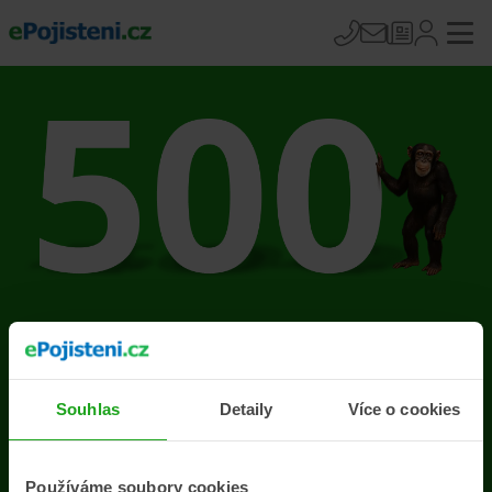
Na stránce se vyskytla
chyba
Souhlas
Detaily
Více o cookies
Přejít na úvodní stránku
Používáme soubory cookies