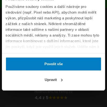
Používáme soubory cookies a další nástroje pro
sledování (např. Pixel nebo API), abychom mohli měřit
Produkty
výkon, přizpůsobit náš marketing a poskytnout lepší
zážitek z našich stránek. Některé shromážděné
Pojišťovny
informace také sdílíme s našimi partnery v oblasti
sociálních médií, reklamy a analýzy. Ti zase mohou tyto
Informace
informace kombinovat s dalšími informacemi, které jste
ePojisteni.cz
jim poskytli, když jste využili jejich služeb. Udělte nám k
tomu prosím svůj souhlas.
Formuláře
Povolit vše
Volejte Po–Pá 8:00 – 20:00 So–Ne 8:30 – 20:00
800 44 44 33
Napište nám
Upravit
info@epojisteni.cz
Hodnocení na Firmy.cz
4,4 z 5