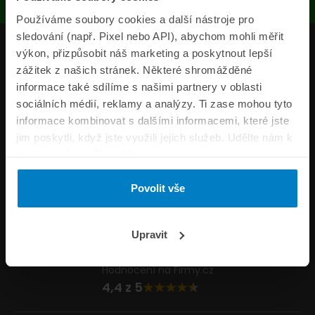
Používáme soubory cookies a další nástroje pro
sledování (např. Pixel nebo API), abychom mohli měřit
Produkty
výkon, přizpůsobit náš marketing a poskytnout lepší
zážitek z našich stránek. Některé shromážděné
Pojišťovny
informace také sdílíme s našimi partnery v oblasti
sociálních médií, reklamy a analýzy. Ti zase mohou tyto
Informace
informace kombinovat s dalšími informacemi, které jste
ePojisteni.cz
jim poskytli, když jste využili jejich služeb. Udělte nám k
tomu prosím svůj souhlas.
Formuláře
Povolit vše
Volejte Po–Pá 8:00 – 20:00 So–Ne 8:30 – 20:00
800 44 44 33
Napište nám
Upravit
info@epojisteni.cz
Hodnocení na Firmy.cz
4,4 z 5