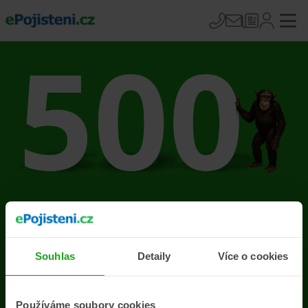
Na stránce se vyskytla
chyba
Souhlas
Detaily
Více o cookies
Přejít na úvodní stránku
Používáme soubory cookies