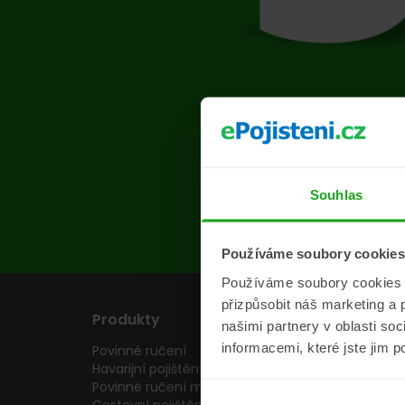
Na s
Souhlas
Používáme soubory cookies
Používáme soubory cookies a 
přizpůsobit náš marketing a 
Produkty
Pojišťovny
našimi partnery v oblasti so
informacemi, které jste jim p
Povinné ručení
Pojišťovny
Havarijní pojištění
Allianz pojišťovn
Povinné ručení motocyklu
Inter partner as