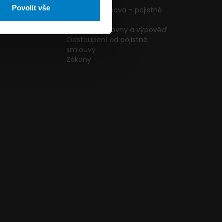
ormulář
podmínky
Povolit vše
g
Pojištění domova – pojistné
podmínky
kazníků
Změna pojišťovny a výpověď
Odstoupení od pojistné
smlouvy
Zákony