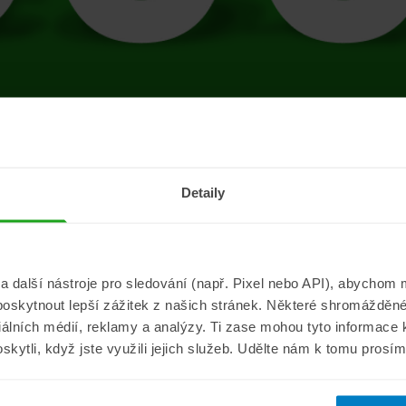
tránce se vyskytla 
Detaily
Přejít na úvodní stránku
další nástroje pro sledování (např. Pixel nebo API), abychom m
poskytnout lepší zážitek z našich stránek. Některé shromážděné
Informace
ePojisteni.c
ciálních médií, reklamy a analýzy. Ti zase mohou tyto informace
oskytli, když jste využili jejich služeb. Udělte nám k tomu prosí
Aktuality
O nás
a
Pojišťovací poradna
Pro média
sistance
Nejčastější dotazy
Kontakt