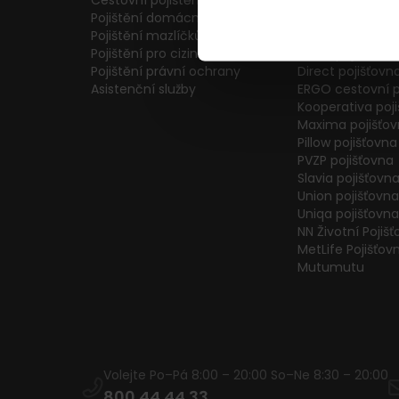
Cestovní pojištění
Colonnade pojiš
Pojištění domácnosti
Generali Česká 
Pojištění mazlíčků
ČPP Pojišťovna
Pojištění pro cizince
ČSOB pojišťovna
Pojištění právní ochrany
Direct pojišťovn
Asistenční služby
ERGO cestovní p
Kooperativa poj
Maxima pojišťo
Pillow pojišťovna
PVZP pojišťovna
Slavia pojišťovn
Union pojišťovna
Uniqa pojišťovna
NN Životní Pojiš
MetLife Pojišťov
Mutumutu
Volejte Po–Pá 8:00 – 20:00 So–Ne 8:30 – 20:00
800 44 44 33