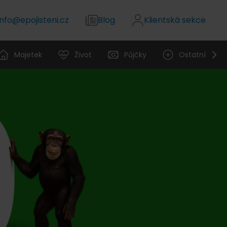
info@epojisteni.cz
Blog
Klientská sekce
Majetek
Život
Půjčky
Ostatní