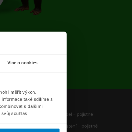
chyba
Více o cookies
ohli měřit výkon,
 informace také sdílíme s
z
Formuláře
 kombinovat s dalšími
m svůj souhlas.
Pojištění vozidel – pojistné
podmínky
Cestovní pojištění – pojistné