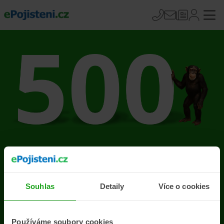
Na stránce se vyskytla
chyba
Souhlas
Detaily
Více o cookies
Přejít na úvodní stránku
Používáme soubory cookies