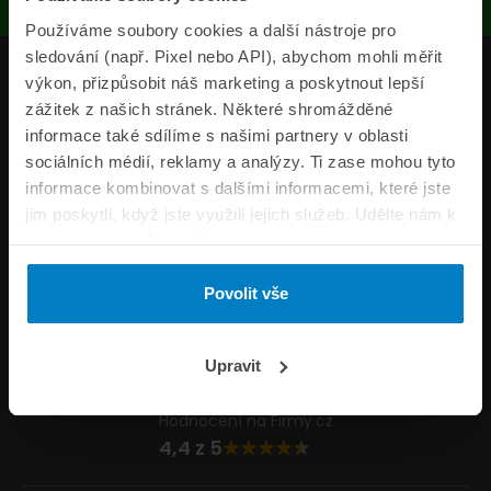
Používáme soubory cookies a další nástroje pro
sledování (např. Pixel nebo API), abychom mohli měřit
Produkty
výkon, přizpůsobit náš marketing a poskytnout lepší
zážitek z našich stránek. Některé shromážděné
Pojišťovny
informace také sdílíme s našimi partnery v oblasti
sociálních médií, reklamy a analýzy. Ti zase mohou tyto
Informace
informace kombinovat s dalšími informacemi, které jste
ePojisteni.cz
jim poskytli, když jste využili jejich služeb. Udělte nám k
tomu prosím svůj souhlas.
Formuláře
Povolit vše
Volejte Po–Pá 8:00 – 20:00 So–Ne 8:30 – 20:00
800 44 44 33
Napište nám
Upravit
info@epojisteni.cz
Hodnocení na Firmy.cz
4,4 z 5