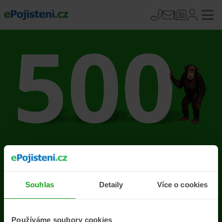
Na stránce se vyskytla
chyba
Souhlas
Detaily
Více o cookies
Přejít na úvodní stránku
Používáme soubory cookies