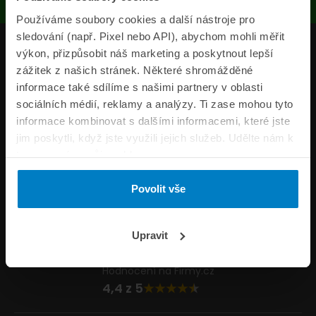
Používáme soubory cookies a další nástroje pro
sledování (např. Pixel nebo API), abychom mohli měřit
Produkty
výkon, přizpůsobit náš marketing a poskytnout lepší
zážitek z našich stránek. Některé shromážděné
Pojišťovny
informace také sdílíme s našimi partnery v oblasti
sociálních médií, reklamy a analýzy. Ti zase mohou tyto
Informace
informace kombinovat s dalšími informacemi, které jste
ePojisteni.cz
jim poskytli, když jste využili jejich služeb. Udělte nám k
tomu prosím svůj souhlas.
Formuláře
Povolit vše
Volejte Po–Pá 8:00 – 20:00 So–Ne 8:30 – 20:00
800 44 44 33
Napište nám
Upravit
info@epojisteni.cz
Hodnocení na Firmy.cz
4,4 z 5