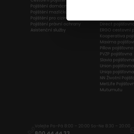
Cestovní pojištění
Colonnade pojiš
Pojištění domácnosti
Generali Česká 
Pojištění mazlíčků
ČPP Pojišťovna
Pojištění pro cizince
ČSOB pojišťovna
Pojištění právní ochrany
Direct pojišťovn
Asistenční služby
ERGO cestovní p
Kooperativa poj
Maxima pojišťo
Pillow pojišťovna
PVZP pojišťovna
Slavia pojišťovn
Union pojišťovna
Uniqa pojišťovna
NN Životní Pojiš
MetLife Pojišťov
Mutumutu
Volejte Po–Pá 8:00 – 20:00 So–Ne 8:30 – 20:00
800 44 44 33