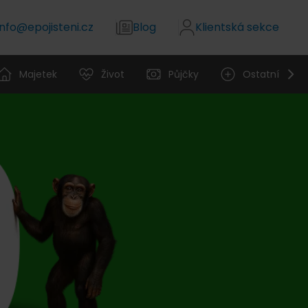
info@epojisteni.cz
Blog
Klientská sekce
Majetek
Život
Půjčky
Ostatní