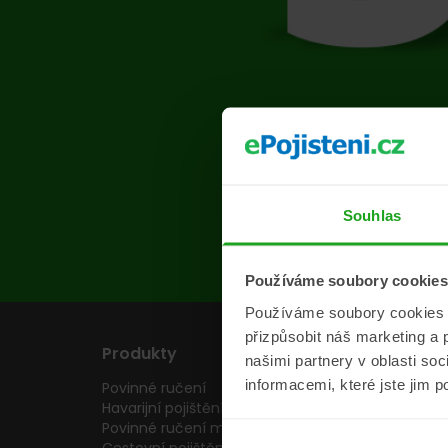
Na s
Souhlas
Používáme soubory cookies
Používáme soubory cookies a 
přizpůsobit náš marketing a 
Produkty
Pojišťovny
našimi partnery v oblasti so
informacemi, které jste jim p
Povinné ručení
Pojišťovny
Havarijní pojištění
Allianz pojišťovn
Povinné ručení motocyklu
Inter partner as