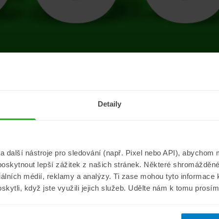
tránce se vyskytla 
Detaily
Přejít na úvodní stránku
další nástroje pro sledování (např. Pixel nebo API), abychom m
poskytnout lepší zážitek z našich stránek. Některé shromážděné
Informace
ePojisteni.c
ciálních médií, reklamy a analýzy. Ti zase mohou tyto informace
oskytli, když jste využili jejich služeb. Udělte nám k tomu prosí
Aktuality
O nás
a
Pojišťovací poradna
Pro média
sistance
Nejčastější dotazy
Kontakt