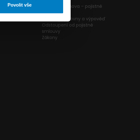
ormulář
podmínky
Povolit vše
g
Pojištění domova – pojistné
podmínky
kazníků
Změna pojišťovny a výpověď
Odstoupení od pojistné
smlouvy
Zákony