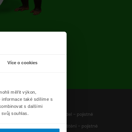
chyba
Více o cookies
ohli měřit výkon,
 informace také sdílíme s
z
Formuláře
 kombinovat s dalšími
m svůj souhlas.
Pojištění vozidel – pojistné
podmínky
Cestovní pojištění – pojistné